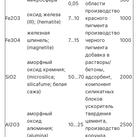
0,05
области
производство
оксид железа
Fe2O3
7…10
красного
1000
(III); (hematite)
пигмента
железная
производство
Fe3O4
шпинель;
7…15
черного
1000
(magnetite)
пигмента
добавка в
аморфный
растворы/
оксид кремния;
бетоны,
SiO2
(microsilica;
50…70
адсорбент,
2000
silicafume; белая
компонент
сажа)
силикатных
блоков
ускоритель
аморфный
твердения
оксид
цемента,
Al2O3
10…25
2500
алюминия;
производство
(alumina)
корунда,