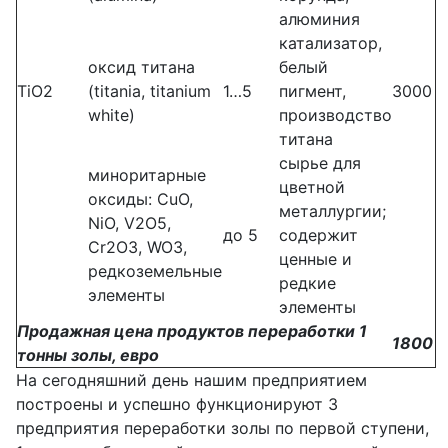
алюминия
катализатор,
оксид титана
белый
TiO2
(titania, titanium
1…5
пигмент,
3000
white)
производство
титана
сырье для
миноритарные
цветной
оксиды: CuO,
металлургии;
NiO, V2O5,
до 5
содержит
Cr2O3, WO3,
ценные и
редкоземельные
редкие
элементы
элементы
Продажная цена продуктов переработки 1
18
00
тонны золы, евро
На сегодняшний день нашим предприятием
построены и успешно функционируют 3
предприятия переработки золы по первой ступени,