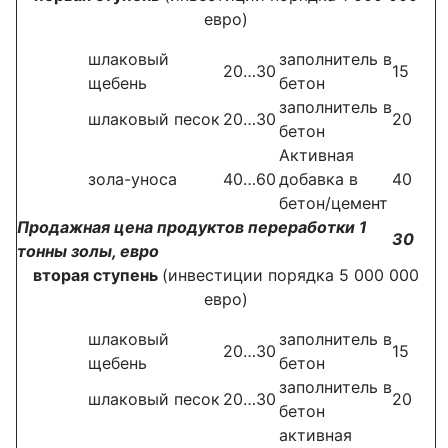
евро)
шлаковый
заполнитель в
20…30
15
щебень
бетон
заполнитель в
шлаковый песок
20…30
20
бетон
Активная
зола-уноса
40…60
добавка в
40
бетон/цемент
Продажная цена продуктов переработки 1
30
тонны золы, евро
вторая ступень
(инвестиции порядка 5 000 000
евро)
шлаковый
заполнитель в
20…30
15
щебень
бетон
заполнитель в
шлаковый песок
20…30
20
бетон
активная