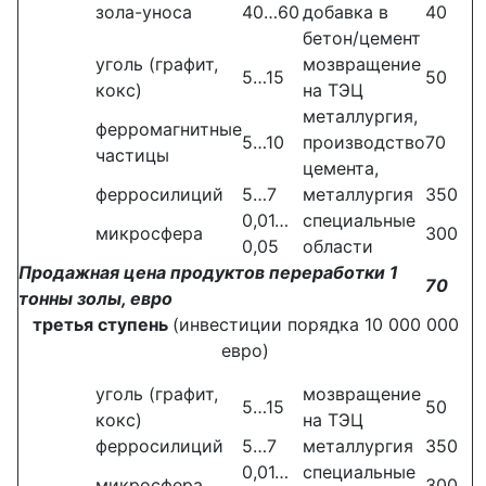
зола-уноса
40…60
добавка в
40
бетон/цемент
уголь (графит,
мозвращение
5…15
50
кокс)
на ТЭЦ
металлургия,
ферромагнитные
5…10
производство
70
частицы
цемента,
ферросилиций
5…7
металлургия
350
0,01…
специальные
микросфера
300
0,05
области
Продажная цена продуктов переработки 1
70
тонны золы, евро
третья ступень
(инвестиции порядка 10 000 000
евро)
уголь (графит,
мозвращение
5…15
50
кокс)
на ТЭЦ
ферросилиций
5…7
металлургия
350
0,01…
специальные
микросфера
300